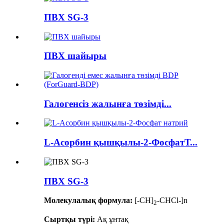
ПВХ SG-3
ПВХ шайыры
Галогенсіз жалынға төзімді...
L-Асорбин қышқылы-2-ФосфатТ...
ПВХ SG-3
Молекулалық формула:
[-CH]
-CHCl-]n
2
Сыртқы түрі:
Ақ ұнтақ