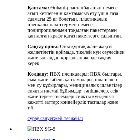
Қаптама:
Өнімнің ластанбағанын немесе
ағып кетпегенін қамтамасыз ету үшін таза
салмағы 25 кг болатын, пластикалық
пленкалы пакеттермен немесе
полипропиленмен тоқылған пакеттермен
қапталған крафт қағаз пакеттерге салынған.
Сақтау орны:
Оны құрғақ және жақсы
желдетілетін қоймада, тікелей күн сәулесінен
және ылғалдан қорғалған жерде сақтау
керек.
Қолдану:
ПВХ пленкалары; ПВХ былғары,
сым және кабель қаптамалары, шлангілер
мен су құбырлары, медициналық шлангілер
сияқты икемді бұйымдар; тәпішкелер, есік
және терезе төсемдері сияқты күнделікті
қажетті заттар; конвейерлік таспалар және
т.б.
сұрау салу
егжей-тегжейлі