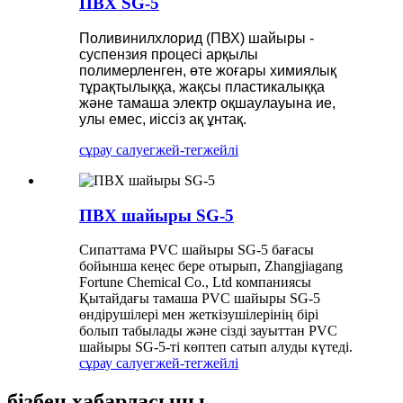
ПВХ SG-5
Поливинилхлорид (ПВХ) шайыры -
суспензия процесі арқылы
полимерленген, өте жоғары химиялық
тұрақтылыққа, жақсы пластикалыққа
және тамаша электр оқшаулауына ие,
улы емес, иіссіз ақ ұнтақ.
сұрау салу
егжей-тегжейлі
ПВХ шайыры SG-5
Сипаттама PVC шайыры SG-5 бағасы
бойынша кеңес бере отырып, Zhangjiagang
Fortune Chemical Co., Ltd компаниясы
Қытайдағы тамаша PVC шайыры SG-5
өндірушілері мен жеткізушілерінің бірі
болып табылады және сізді зауыттан PVC
шайыры SG-5-ті көптеп сатып алуды күтеді.
сұрау салу
егжей-тегжейлі
бізбен хабарласыңы