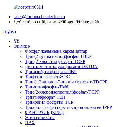
sales@fortunechemtech.com
Дүйсенбі - сенбі, сағат 7:00-ден 9:00-ге дейін
English
Үй
Өнімдер
Фосфат жалынына қарсы заттар
Трис(2-бутоксиэтил)фосфат-TBEP
Трис(2-хлорэтил)фосфат-TCEP
Диэтилметилтолуол диамин-DETDA
Три-изобутилфосфат-TIBP
Трифенилфосфат-ЖЭС
Трис(1,3-дихлор-2-пропил)фосфат-TDCPP
Триметилфосфат-ТМФ
Трис(2-хлороизопропил)фосфат-TCPP
Триэтилфосфат-ТЕП
Трикрезил фосфаты-TCP
Триарил фосфаттары иоспропилденген-IPPP
9-АНТРАЛЬДЕГИД
Этил силикаты
ПВХ