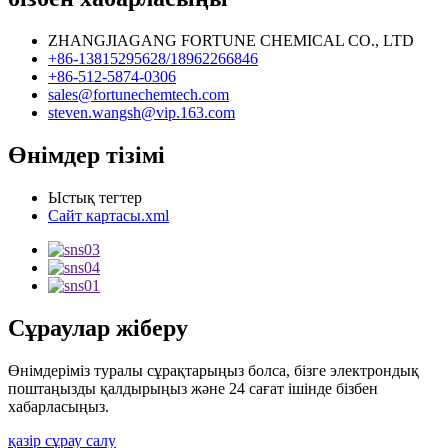
ZHANGJIAGANG FORTUNE CHEMICAL CO., LTD
+86-13815295628/18962266846
+86-512-5874-0306
sales@fortunechemtech.com
steven.wangsh@vip.163.com
Өнімдер тізімі
Ыстық тегтер
Сайт картасы.xml
Сұраулар жіберу
Өнімдеріміз туралы сұрақтарыңыз болса, бізге электрондық
поштаңызды қалдырыңыз және 24 сағат ішінде бізбен
хабарласыңыз.
қазір сұрау салу