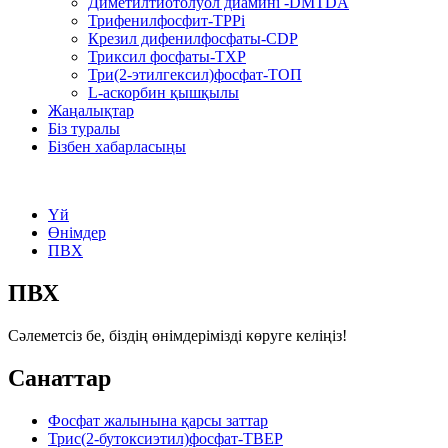
Диметилтиотолуол диамині -DMTDA
Трифенилфосфит-TPPi
Крезил дифенилфосфаты-CDP
Триксил фосфаты-TXP
Три(2-этилгексил)фосфат-ТОП
L-аскорбин қышқылы
Жаңалықтар
Біз туралы
Бізбен хабарласыңы
Үй
Өнімдер
ПВХ
ПВХ
Сәлеметсіз бе, біздің өнімдерімізді көруге келіңіз!
Санаттар
Фосфат жалынына қарсы заттар
Трис(2-бутоксиэтил)фосфат-TBEP