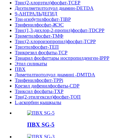
Трис(2-хлорэтил)фосфат-TCEP
Диэтилметилтолуол диамин-DETDA
9-АНТРАЛЬДЕГИД
Три-изобутилфосфат-TIBP
Трифенилфосфат-ЖЭС
Трис(1,3-дихлор-2-пропил)фосфат-TDCPP
Триметилфосфат-ТМФ
Трис(2-хлороизопропил)фосфат-TCPP
Триэтилфосфат-ТЕП
Трикрезил фосфаты-TCP
Триарил фосфаттары иоспропилденген-IPPP
Этил силикаты
ПВХ
Диметилтиотолуол диамині -DMTDA
Трифенилфосфит-TPPi
Крезил дифенилфосфаты-CDP
Триксил фосфаты-TXP
Три(2-этилгексил)фосфат-ТОП
L-аскорбин қышқылы
ПВХ SG-5