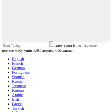
Іздеу үшін Enter пернесін
немесе жабу үшін ESC пернесін басыңыз
English
French
German
Portuguese
Spanish
Russian
Japanese
Korean
Arabic
Irish
Greek
Turkish