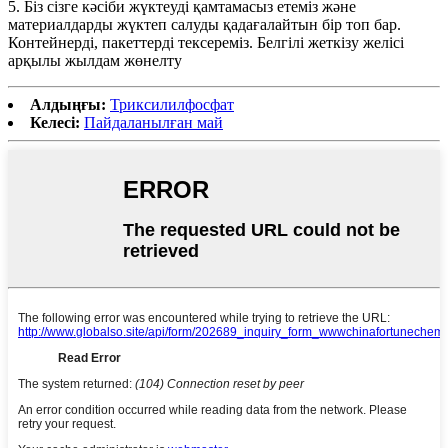
5. Біз сізге кәсіби жүктеуді қамтамасыз етеміз және
материалдарды жүктеп салуды қадағалайтын бір топ бар.
Контейнерді, пакеттерді тексереміз. Белгілі жеткізу желісі
арқылы жылдам жөнелту
Алдыңғы:
Триксилилфосфат
Келесі:
Пайдаланылған май