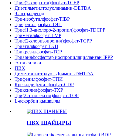
Трис(2-хлорэтил)фосфат-TCEP
Диэтилметилтолуолдиамин-DETDA
9-антралдегид
Три-изобутилфосфат-TIBP
Трифенилфосфат-ТЭЦ
Трис(1,3-дихлоро-2-пропил)фосфат-TDCPP
Триметилфосфат-TMP
Трис(2-хлоризопропил)фосфат-TCPP
Триэтилфосфат-ТЭП
Трикрезилфосфат-TCP
Триарилфосфаттар иоспропиляцияланған-IPPP
Этил силикат
ПВХ
Диметилтиотолуол Диамин -DMTDA
Трифенилфосфит-ТПИ
Крезилдифенилфосфат-CDP
Триксилилфосфат-TXP
Три(2-этилгексил)фосфат-TOP
L-аскорбин қышқылы
ПВХ ШАЙЫРЫ