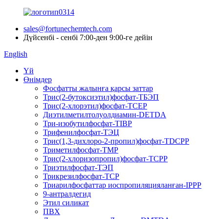
sales@fortunechemtech.com
Дүйсенбі - сенбі 7:00-ден 9:00-ге дейін
English
Үй
Өнімдер
Фосфатты жалынға қарсы заттар
Трис(2-бутоксиэтил)фосфат-ТБЭП
Трис(2-хлорэтил)фосфат-TCEP
Диэтилметилтолуолдиамин-DETDA
Три-изобутилфосфат-TIBP
Трифенилфосфат-ТЭЦ
Трис(1,3-дихлоро-2-пропил)фосфат-TDCPP
Триметилфосфат-TMP
Трис(2-хлоризопропил)фосфат-TCPP
Триэтилфосфат-ТЭП
Трикрезилфосфат-TCP
Триарилфосфаттар иоспропиляцияланған-IPPP
9-антралдегид
Этил силикат
ПВХ