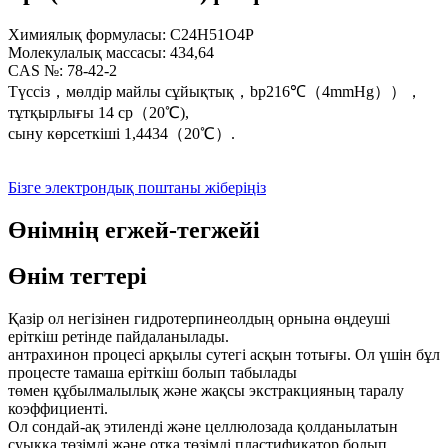
Химиялық формуласы: C24H51O4P
Молекулалық массасы: 434,64
CAS №: 78-42-2
Түссіз，мөлдір майлы сұйықтық，bp216℃（4mmHg）），
тұтқырлығы 14 cp（20℃),
сыну көрсеткіші 1,4434（20℃）.
Бізге электрондық поштаны жіберіңіз
Өнімнің егжей-тегжейі
Өнім тегтері
Қазір ол негізінен гидротерпинеолдың орнына өңдеуші
еріткіш ретінде пайдаланылады.
антрахинон процесі арқылы сутегі асқын тотығы. Ол үшін бұл
процесте тамаша еріткіш болып табылады
төмен құбылмалылық және жақсы экстракцияның таралу
коэффициенті.
Ол сондай-ақ этиленді және целлюлозада қолданылатын
суыққа төзімді және отқа төзімді пластификатор болып