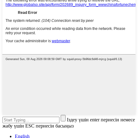
Іздеу үшін enter пернесін немесе
жабу үшін ESC пернесін басыңыз
English