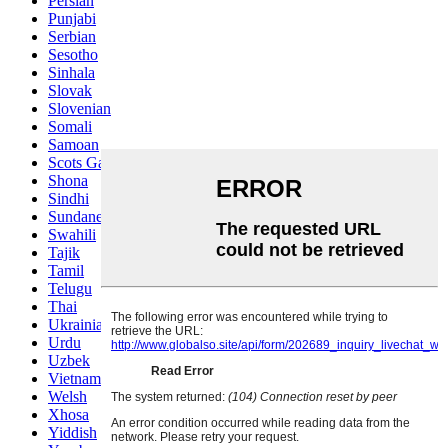
Persian
Punjabi
Serbian
Sesotho
Sinhala
Slovak
Slovenian
Somali
Samoan
Scots Gaelic
Shona
Sindhi
Sundanese
Swahili
Tajik
Tamil
Telugu
Thai
Ukrainian
Urdu
Uzbek
Vietnamese
Welsh
Xhosa
Yiddish