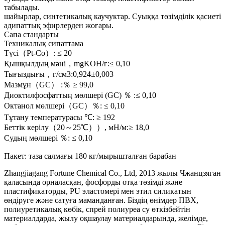
табылады.
шайырлар, синтетикалық каучуктар. Суыққа төзімділік қасиеті
адипаттық эфирлерден жоғары.
Сапа стандарты
Техникалық сипаттама
Түсі（Pt-Co）: ≤ 20
Қышқылдың мәні，mgKOH/г:≤ 0,10
Тығыздығы，г/см3:0,924±0,003
Мазмұн（GC） :％ ≥ 99,0
Диоктилфосфаттың мөлшері (GC) ％ :≤ 0,10
Октанол мөлшері（GC）％: ≤ 0,10
Тұтану температурасы ℃: ≥ 192
Беттік керілу（20～25℃））, мН/м:≥ 18,0
Судың мөлшері ％: ≤ 0,10
Пакет: таза салмағы 180 кг/мырышталған барабан
Zhangjiagang Fortune Chemical Co., Ltd, 2013 жылы Чжанцзяган
қаласында орналасқан, фосфорды отқа төзімді және
пластификаторды, PU эластомері мен этил силикатын
өндіруге және сатуға маманданған. Біздің өнімдер ПВХ,
полиуретикалық көбік, спрей полиуреа су өткізбейтін
материалдарда, жылу оқшаулау материалдарында, желімде,