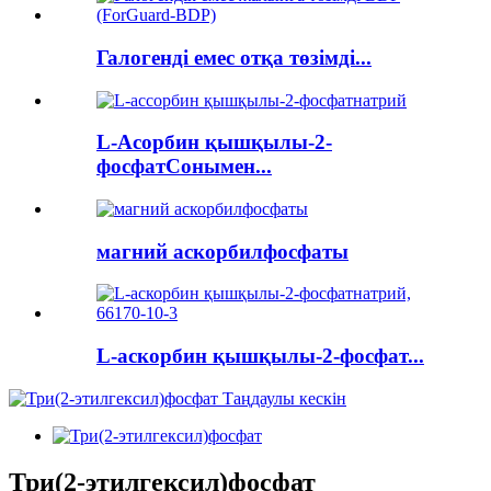
Галогенді емес отқа төзімді...
L-Асорбин қышқылы-2-
фосфатСонымен...
магний аскорбилфосфаты
L-аскорбин қышқылы-2-фосфат...
Три(2-этилгексил)фосфат