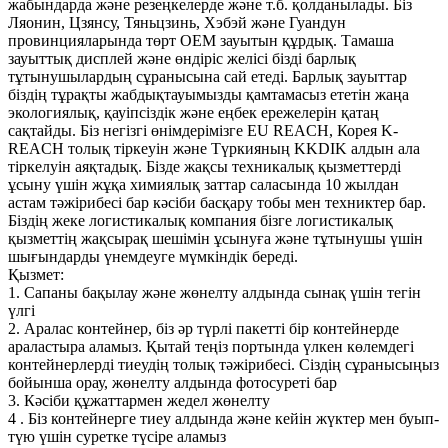
жабындарда және резеңкелерде және т.б. қолданылады. Біз
Ляонин, Цзянсу, Тяньцзинь, Хэбэй және Гуандун
провинцияларында төрт OEM зауытын құрдық. Тамаша
зауыттық дисплей және өндіріс желісі бізді барлық
тұтынушылардың сұранысына сай етеді. Барлық зауыттар
біздің тұрақты жабдықтауымызды қамтамасыз ететін жаңа
экологиялық, қауіпсіздік және еңбек ережелерін қатаң
сақтайды. Біз негізгі өнімдерімізге EU REACH, Корея K-
REACH толық тіркеуін және Түркияның KKDIK алдын ала
тіркелуін аяқтадық. Бізде жақсы техникалық қызметтерді
ұсыну үшін жұқа химиялық заттар саласында 10 жылдан
астам тәжірибесі бар кәсіби басқару тобы мен техниктер бар.
Біздің жеке логистикалық компания бізге логистикалық
қызметтің жақсырақ шешімін ұсынуға және тұтынушы үшін
шығындарды үнемдеуге мүмкіндік береді.
Қызмет:
1. Сапаны бақылау және жөнелту алдында сынақ үшін тегін
үлгі
2. Аралас контейнер, біз әр түрлі пакетті бір контейнерде
араластыра аламыз. Қытай теңіз портында үлкен көлемдегі
контейнерлерді тиеудің толық тәжірибесі. Сіздің сұранысыңыз
бойынша орау, жөнелту алдында фотосуреті бар
3. Кәсіби құжаттармен жедел жөнелту
4 . Біз контейнерге тиеу алдында және кейін жүктер мен буып-
түю үшін суретке түсіре аламыз