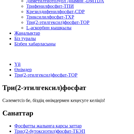
Диметилтиотолуол Диамин -DMTDA
Трифенилфосфит-ТПИ
Крезилдифенилфосфат-CDP
Триксилилфосфат-TXP
Три(2-этилгексил)фосфат-TOP
L-аскорбин қышқылы
Жаңалықтар
Біз туралы
Бізбен хабарласыңы
Үй
Өнімдер
Три(2-этилгексил)фосфат-TOP
Три(2-этилгексил)фосфат
Сәлеметсіз бе, біздің өнімдермен кеңесуге келіңіз!
Санаттар
Фосфатты жалынға қарсы заттар
Трис(2-бутоксиэтил)фосфат-ТБЭП